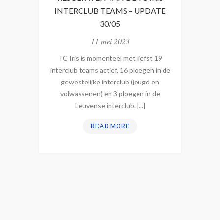
S
INTERCLUB TEAMS – UPDATE
T
30/05
A
G
11 mei 2023
E
TC Iris is momenteel met liefst 19
2
interclub teams actief, 16 ploegen in de
0
gewestelijke interclub (jeugd en
2
volwassenen) en 3 ploegen in de
4
Leuvense interclub. [...]
:
K
R
READ MORE
O
E
M
S
N
U
A
L
A
T
R
A
D
T
E
E