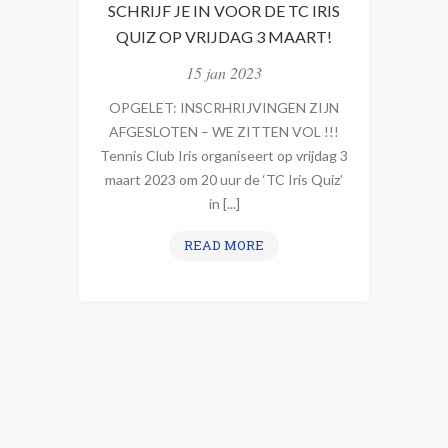
O
SCHRIJF JE IN VOOR DE TC IRIS
I
’
QUIZ OP VRIJDAG 3 MAART!
Z
S
O
15 jan 2023
E
OPGELET: INSCRHRIJVINGEN ZIJN
N
AFGESLOTEN – WE ZITTEN VOL !!!
2
Tennis Club Iris organiseert op vrijdag 3
0
maart 2023 om 20 uur de ‘TC Iris Quiz’
2
in [...]
3
E
S
READ MORE
N
C
M
H
E
R
E
I
R
J
F
J
E