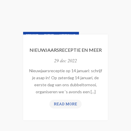
I
N
V
O
O
BERICHT
EVENT
LEDENMAIL
R
D
NIEUWSBRIEF
NIEUWSLIJN
NIEUWJAARSRECEPTIE EN MEER
E
T
29 dec 2022
C
Nieuwjaarsreceptie op 14 januari: schrijf
I
je asap in! Op zaterdag 14 januari, de
R
eerste dag van ons dubbeltornooi,
I
organiseren we ‘s avonds een [...]
S
Q
N
READ MORE
U
I
I
E
Z
U
O