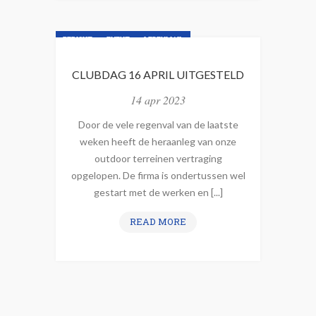
L
D
U
A
B
BERICHT
EVENT
LEDENMAIL
Y
T
S
NIEUWSBRIEF
NIEUWSLIJN
E
CLUBDAG 16 APRIL UITGESTELD
@
A
I
14 apr 2023
M
R
S
Door de vele regenval van de laatste
I
–
weken heeft de heraanleg van onze
S
U
outdoor terreinen vertraging
–
P
opgelopen. De firma is ondertussen wel
2
D
gestart met de werken en [...]
1
A
A
C
READ MORE
T
P
L
E
R
U
3
I
B
0
L
D
/
2
A
0
0