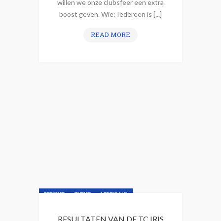
willen we onze clubsfeer een extra
boost geven. Wie: Iedereen is [...]
B
READ MORE
U
I
T
E
N
L
A
N
D
S
E
P
A
BERICHT
EVENT
LEDENMAIL
A
S
NIEUWSBRIEF
NIEUWSLIJN
RESULTATEN VAN DE TC IRIS