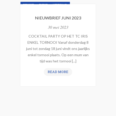
BERICHT
EVENT
LEDENMAIL
NIEUWSBRIEF
NIEUWSLIJN
NIEUWBRIEF JUNI 2023
30 mei 2023
COCKTAIL PARTY OP HET TC IRIS
ENKEL TORNOOI Vanaf donderdag 8
juni tot zondag 18 juni vindt ons jaarlijks
enkel tornooi plaats. Op een mum van
tijd was het tornooi [...]
N
READ MORE
I
E
U
W
B
R
I