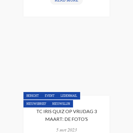
READ MORE
I
E
U
W
S
B
R
I
E
F
M
A
A
BERICHT
EVENT
LEDENMAIL
R
NIEUWSBRIEF
NIEUWSLIJN
T
TC IRIS QUIZ OP VRIJDAG 3
2
MAART: DE FOTO’S
0
2
5 mrt 2023