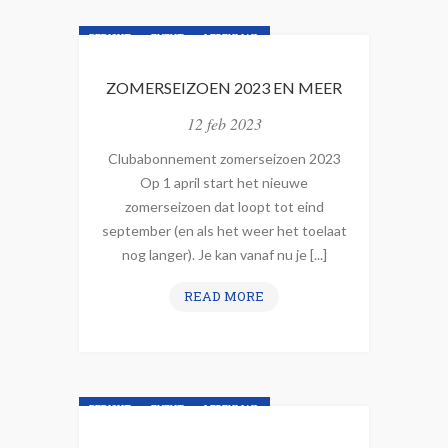
V
R
BERICHT
EVENT
LEDENMAIL
I
J
NIEUWSBRIEF
NIEUWSLIJN
ZOMERSEIZOEN 2023 EN MEER
D
A
12 feb 2023
G
Clubabonnement zomerseizoen 2023
3
Op 1 april start het nieuwe
M
zomerseizoen dat loopt tot eind
A
september (en als het weer het toelaat
A
nog langer). Je kan vanaf nu je [...]
R
T
Z
READ MORE
:
O
D
M
E
E
F
R
O
BERICHT
EVENT
LEDENMAIL
S
T
E
NIEUWSBRIEF
NIEUWSLIJN