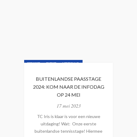
E
F
J
U
N
I
2
0
BERICHT
EVENT
LEDENMAIL
2
3
NIEUWSBRIEF
NIEUWSLIJN
BUITENLANDSE PAASSTAGE
2024: KOM NAAR DE INFODAG
OP 24 MEI
17 mei 2023
TC Iris is klaar is voor een nieuwe
uitdaging! Wat: Onze eerste
buitenlandse tennisstage! Hiermee