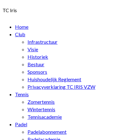
TC Iris
Home
Club
Infrastructuur
Visie
Historiek
Bestuur
Sponsors
Huishoudelijk Reglement
Privacyverklaring TC IRIS VZW
Tennis
Zomertennis
Wintertennis
Tennisacademie
Padel
Padelabonnement
Padelacademie