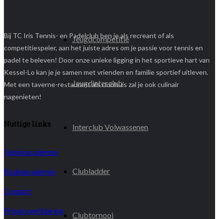
Bij TC Iris Tennis- en Padelclub ben je als recreant of als
Jeugdcompetitie
competitiespeler, aan het juiste adres om je passie voor tennis en
padel te beleven! Door onze unieke ligging in het sportieve hart van
Kessel-Lo kan je je samen met vrienden en familie sportief uitleven.
Jeugdinterclub
Met een taverne-restaurant als clubhuis zal je ook culinair
nagenieten!
Nuttige links
Interclub Volwassenen
Tennisacademie
Clubladder
Padelacademie
Contact
Privacyverklaring
Clubtornooi