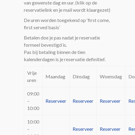
van gewenste dag en uur. (klik op de
reservatielink en je mail wordt klaargezet)
De uren worden toegekend op ‘first come,
first served basis’
Betalen doe je pas nadat je reservatie
formeel bevestigd is.
Pas bij betaling binnen de tien
kalenderdagen is je reservatie definitief.
Vrije
Maandag
Dinsdag
Woensdag
Do
uren
09:00
–
Reserveer
Reserveer
Reserveer
Re
10:00
10:00
–
Reserveer
Reserveer
Re